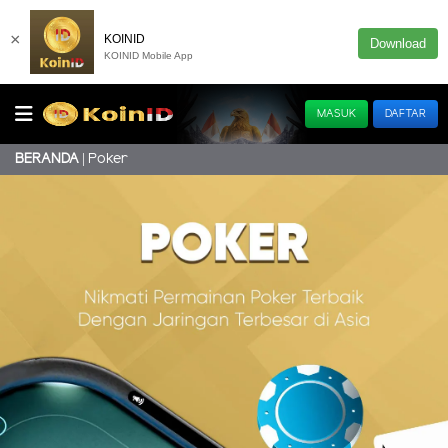
×
KOINID
Download
KOINID Mobile App
MASUK
DAFTAR
Poker
BERANDA