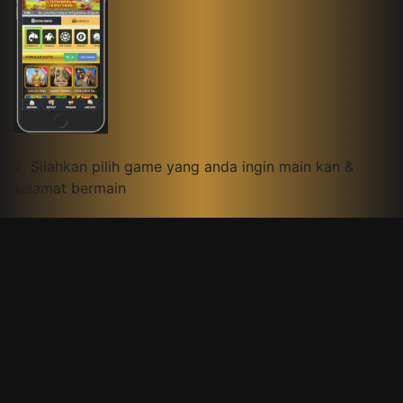
2. Silahkan pilih game yang anda ingin main kan &
selamat bermain